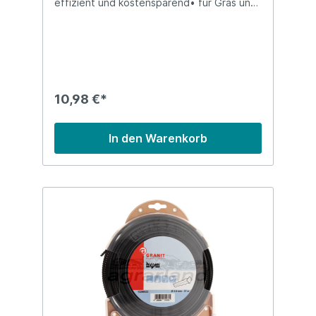
effizient und kostensparend• für Gras und
Bodenbewuchs, sowie Gestrüpp
geeignetPraktische Einzelfäden auf Länge
geschnittenBitte wählen Sie die
entsprechende Ausführung für Ihr Gerät:1 -
Durchmesser 3,0 mm/ Fadenlänge 0,26 m/
Packungsinhalt 35 Stück2 - Durchmesser
3,5 mm/ Fadenlänge 0,26 m/ Packungsinhalt
10,98 €*
25 Stück3 - Durchmesser 4,0 mm/
Fadenlänge 0,26 m/ Packungsinhalt 20
Stück4 - Durchmesser 4,5 mm/ Fadenlänge
In den Warenkorb
0,26 m/ Packungsinhalt 15 StückAuch
erhältlich als Meterware auf der Rolle
(SW10846)