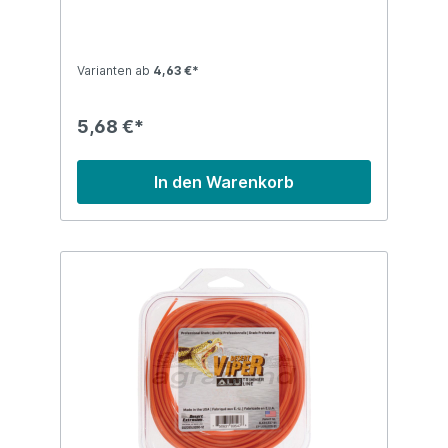
Ansprüche und besteht bei größten
Belastungen. Dank des hochwertigen Nylon
Copolymers und kleiner Aluminiumpartikel
wird auch bei intensiver Dauerbelastung ein
Varianten ab
4,63 €*
Verschmelzen des Faden weitestgehend
unterbunden. Denn die Alupartikel
reduzieren jede auftretende
5,68 €*
Hitzeentwicklung. Diese Besonderheit
sowie die hohe Widerstandsfestigkeit
gegen Brüche an der Fadenkopföse dank
In den Warenkorb
des hochwertigen Materials erhöhen die
Fadenstandzeit signifikant.Cyclone Stern
Profil hat sechs scharfe Kanten welche
zusätzlich die Schnittleistung optimieren
und gleichzeitig die Motorbelastung
reduzierenBitte wählen Sie die
entsprechende Ausführung für Ihr Gerät:1 -
Durchmesser 2,0 mm/ Rollenlänge 15 m2 -
Durchmesser 2,4 mm/ Rollenlänge 15 m3 -
Durchmesser 2,7 mm/ Rollenlänge 15 m4 -
Durchmesser 3,0 mm/ Rollenlänge 15
mEigenschaften:• patentierte,
hochwertige Nylon Copolymer
Materialkomposition mit Aluminiumpartikeln
durchsetzt• hohe Schnittleistung bei