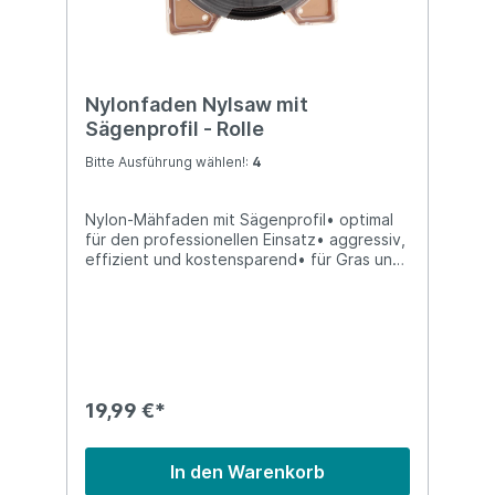
Nylonfaden Nylsaw mit
Sägenprofil - Rolle
Bitte Ausführung wählen!:
4
Nylon-Mähfaden mit Sägenprofil• optimal
für den professionellen Einsatz• aggressiv,
effizient und kostensparend• für Gras und
Bodenbewuchs, sowie Gestrüpp
geeignetMeterware auf der RolleBitte
wählen Sie die entsprechende Ausführung
für Ihr Gerät:1 - Durchmesser 3,0 mm/
Rollenlänge 37 m2 - Durchmesser 3,5 mm/
Rollenlänge 27 m3 - Durchmesser 4,0 mm/
Rollenlänge 21 m4 - Durchmesser 4,5 mm/
19,99 €*
Rollenlänge 16 mAuch erhältlich als
Mähfäden auf Länge geschnitten
(SW10845)
In den Warenkorb