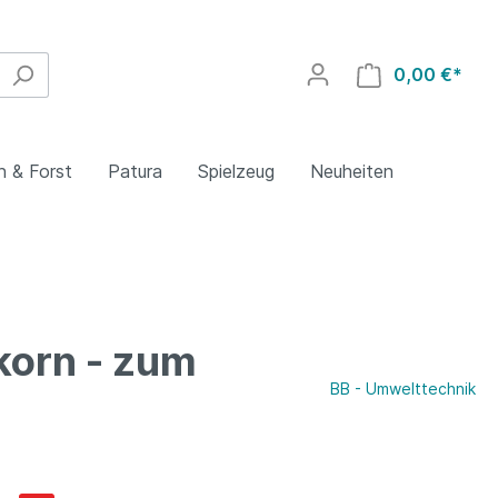
0,00 €*
n & Forst
Patura
Spielzeug
Neuheiten
korn - zum
ng
tenhelfer
ik für
Schlepperersatzteile
Elektrische
Holzernte
Stall- und Weidetechnik für
Siku
Schraubenschlüssel
Werkstattbedarf
k
Schadnagerbekämpfung
Rinder
BB - Umwelttechnik
n
Dreipunktteile
Holzbearbeitung
hnik
Tränketechnik
Schmidt Spiele
Bit-Sätze
Holzrückung
ik
Fütterungstechnik
sgeräte
Fällhilfen
Wiegetechnik