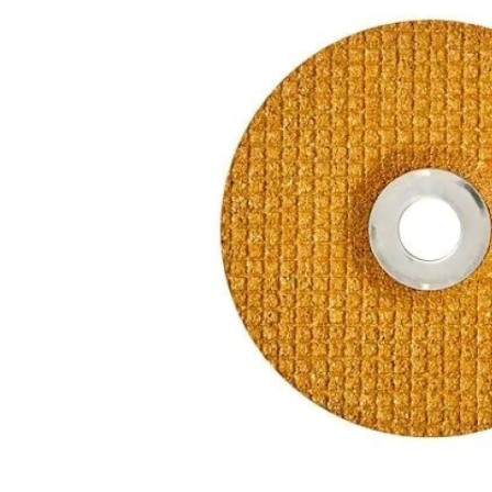
Klein
Zangen/Wasserpumpenzangen
BIG
Nietza
Geflügelhaltung
Weidedrähte
Elektrik/ Ersatzteile
Saatg
Gart
Panel
Stalleinrichtung und -zubehör
Weidepfähle
Mähroboter Ersatzteile/
Beha
Bere
Happy People
Meißel-/Splinttreiber
Hakenw
Bedarf für Tierhaltung und -
Isolatoren und Torgriffe
Zubehör
Wieg
pflege
Zapf
Weidenetze
Stall
Metallsägen
Schweinehaltung
Batteri
IBC-
Torsysteme
Tierz
Pferdehaltung
Tauch
Weidepanels
Schm
Wind
Schaf- und Ziegenhaltung
Festzaunzubehör
Hoch
Rinderhaltung
Haustierbedarf
Lenkung und Vorderachse
Elektrik
Hydraulische Lenkung
Batte
Kugelgelenke
Bele