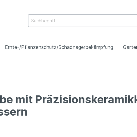
Ernte-/Pflanzenschutz/Schadnagerbekämpfung
Garte
ntetechnik
rbekämpfung
be mit Präzisionskeramik
en / Unitrac
earbeitung
llen
technik
und Weidetechnik für
n
schutz und Bekleidung
Sonstiges
Gülle-, Dünge- &
Schneckenbekämpfu
Gartengeräte und Gar
Stall- und Weidetechn
Rolly Toys
Werkzeugsortimente
DIN/ Normteile/
Pflanzenschutztechni
Pferde
Sortimentskästen
ssern
technik - Schare,
drucktechnik
Schaufeln und Spate
ockerer, Zinken, Zubehör
rungstechnik
Gülle- und Biogastec
Fütterungstechnik
obe
bendreher
Bullyland
Stecknuss-Sätze
enpumpen/
Gabeln und Forken
che
tteinrichtung, Geräte
Elektrische
Werkzeuge
messer
wasserautomaten
etechnik
Pflanzenschutztechn
Tränketechnik
Besen und Reinigung
enbekämpfung
Insektenbekämpfung
chläuche für Drillmaschinen
rinstallation
etore
Weidetore