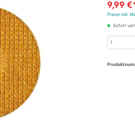
ngen/Messer
Dickie
Hammer
Gartengeräte und
9,99 €
ut-Förderschläuche
enbewässerung
s/ Horden/
Handgartengeräte
Panels
Preise inkl. 
ndlungsanlagen
gnung
Handscheren
Wiegetechnik
erkzeug
Spezialwerkzeuge
Sofort verf
etechnik
wellenpumpen und Zubehör
Heckenscheren
Stalleinrichtung
einrichtung
eladegeräte
Tank Zubehör
Handsägen
Tierzuchtgeräte
uchtgeräte
- /
Astscheren
Windschutznetze
utzwasserpumpen
schutznetze
Ernteschutz/ Pflanz
wasserschutz
Produktnum
Streugeräte
Sprühgeräte
Laubentfernung
Filter
Ernte und Lagerung
rien und Zubehör
Lindner
Gartenhelfer und Zu
uchtung
Unkrautbekämpfung
Nagerbekämpfung/
Schädlingsabwehr